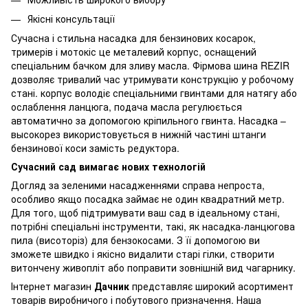
Якісні консультації
Сучасна і стильна насадка для бензинових косарок,
тримерів і мотокіс це металевий корпус, оснащений
спеціальним бачком для зливу масла. Фірмова шина REZIR
дозволяє тривалий час утримувати конструкцію у робочому
стані. корпус володіє спеціальними гвинтами для натягу або
ослаблення ланцюга, подача масла регулюється
автоматично за допомогою кріпильного гвинта. Насадка –
высокорез використовується в нижній частині штанги
бензинової коси замість редуктора.
Сучасний сад вимагає нових технологій
Догляд за зеленими насадженнями справа непроста,
особливо якщо посадка займає не один квадратний метр.
Для того, щоб підтримувати ваш сад в ідеальному стані,
потрібні спеціальні інструменти, такі, як насадка-ланцюгова
пила (висоторіз) для бензокосами. З її допомогою ви
зможете швидко і якісно видалити старі гілки, створити
витончену живопліт або поправити зовнішній вид чагарнику.
Інтернет магазин
Дачник
представляє широкий асортимент
товарів виробничого і побутового призначення. Наша