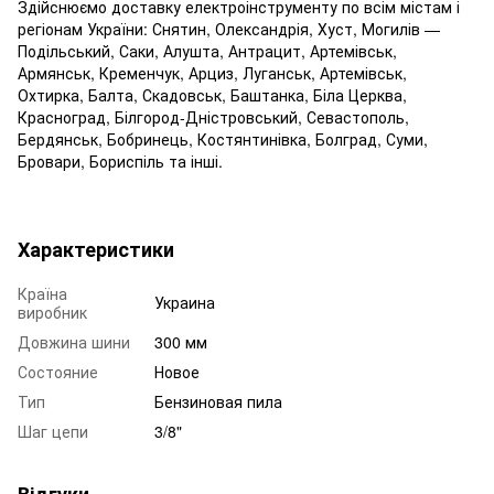
Здійснюємо доставку електроінструменту по всім містам і
регіонам України: Снятин, Олександрія, Хуст, Могилів —
Подільський, Саки, Алушта, Антрацит, Артемівськ,
Армянськ, Кременчук, Арциз, Луганськ, Артемівськ,
Охтирка, Балта, Скадовськ, Баштанка, Біла Церква,
Красноград, Білгород-Дністровський, Севастополь,
Бердянськ, Бобринець, Костянтинівка, Болград, Суми,
Бровари, Бориспіль та інші.
Характеристики
Країна
Украина
виробник
Довжина шини
300 мм
Состояние
Новое
Тип
Бензиновая пила
Шаг цепи
3/8"
Відгуки