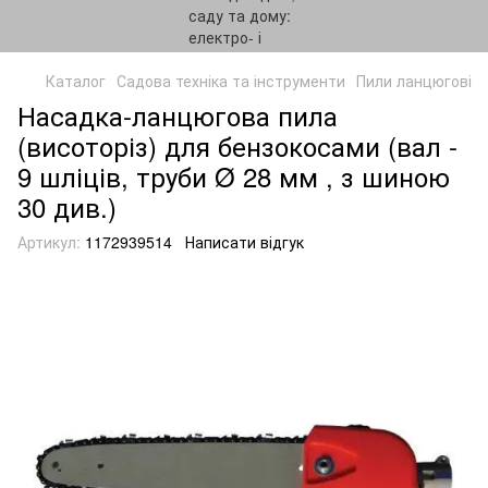
Каталог
Садова техніка та інструменти
Пили ланцюгові
Насадка-ланцюгова пила
(висоторіз) для бензокосами (вал -
9 шліців, труби Ø 28 мм , з шиною
30 див.)
Артикул:
1172939514
Написати відгук