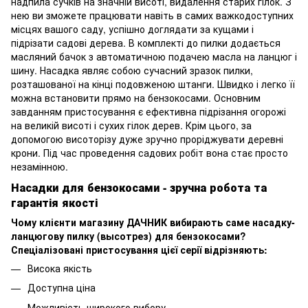
надпила сучків на значній висоті, видалення старих гілок. З
нею ви зможете працювати навіть в самих важкодоступних
місцях вашого саду, успішно доглядати за кущами і
підрізати садові дерева. В комплекті до пилки додається
масляний бачок з автоматичною подачею масла на ланцюг і
шину. Насадка являє собою сучасний зразок пилки,
розташованої на кінці подовженою штанги. Швидко і легко її
можна встановити прямо на бензокосами. Основним
завданням пристосування є ефективна підрізання огорожі
на великій висоті і сухих гілок дерев. Крім цього, за
допомогою висоторізу дуже зручно проріджувати деревні
крони. Під час проведення садових робіт вона стає просто
незамінною.
Насадки для бензокосами - зручна робота та
гарантія якості
Чому клієнти магазину ДАЧНИК вибирають саме насадку-
ланцюгову пилку (высотрез) для бензокосами?
Спеціалізовані пристосування цієї серії відрізняють:
Висока якість
Доступна ціна
Можливість широкого вибору