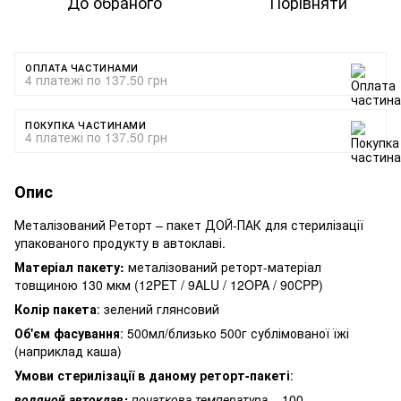
До обраного
Порівняти
ОПЛАТА ЧАСТИНАМИ
4 платежі по 137.50 грн
ПОКУПКА ЧАСТИНАМИ
4 платежі по 137.50 грн
Опис
Металізований Реторт – пакет ДОЙ-ПАК для стерилізації
упакованого продукту в автоклаві.
Матеріал пакету:
металізований реторт-матеріал
товщиною 130 мкм (12PET / 9ALU / 12OPA / 90СPP)
Колір пакета
: зелений глянсовий
Об'єм фасування
: 500мл/близько 500г сублімованої їжі
(наприклад каша)
Умови стерилізації в даному реторт-пакеті
:
водяной автоклав:
початкова температура
– 100-